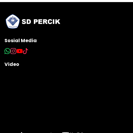
Sosial Media
Video