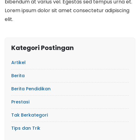
bibendum at varius vel. Egestas sed tempus urna et.
Lorem ipsum dolor sit amet consectetur adipiscing
elit.
Kategori Postingan
Artikel
Berita
Berita Pendidikan
Prestasi
Tak Berkategori
Tips dan Trik