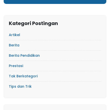
Kategori Postingan
Artikel
Berita
Berita Pendidikan
Prestasi
Tak Berkategori
Tips dan Trik