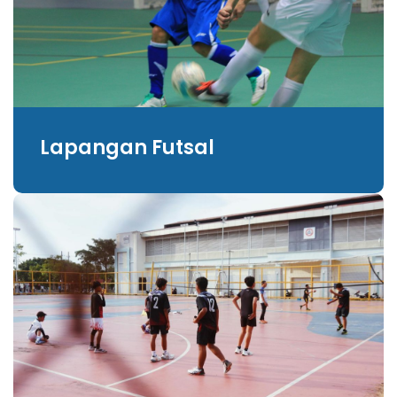
Lapangan Futsal