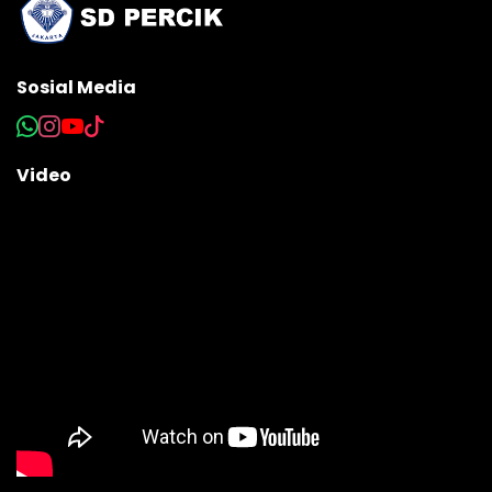
Sosial Media
Video