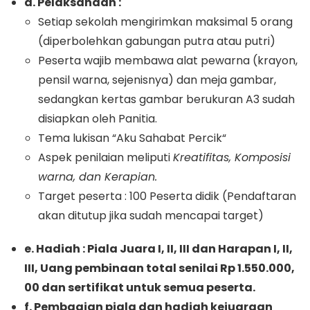
d. Pelaksanaan :
Setiap sekolah mengirimkan maksimal 5 orang
(diperbolehkan gabungan putra atau putri)
Peserta wajib membawa alat pewarna (krayon,
pensil warna, sejenisnya) dan meja gambar,
sedangkan kertas gambar berukuran A3 sudah
disiapkan oleh Panitia.
Tema lukisan “Aku Sahabat Percik“
Aspek penilaian meliputi
Kreatifitas, Komposisi
warna, dan Kerapian.
Target peserta : 100 Peserta didik (Pendaftaran
akan ditutup jika sudah mencapai target)
e. Hadiah : Piala Juara I, II, III dan Harapan I, II,
III, Uang pembinaan total senilai Rp 1.550.000,
00 dan sertifikat untuk semua peserta.
f. Pembagian piala dan hadiah kejuaraan