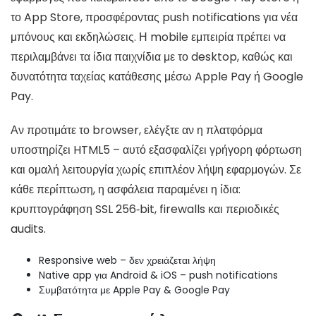
το App Store, προσφέροντας push notifications για νέα
μπόνους και εκδηλώσεις. Η mobile εμπειρία πρέπει να
περιλαμβάνει τα ίδια παιχνίδια με το desktop, καθώς και
δυνατότητα ταχείας κατάθεσης μέσω Apple Pay ή Google
Pay.
Αν προτιμάτε το browser, ελέγξτε αν η πλατφόρμα
υποστηρίζει HTML5 – αυτό εξασφαλίζει γρήγορη φόρτωση
και ομαλή λειτουργία χωρίς επιπλέον λήψη εφαρμογών. Σε
κάθε περίπτωση, η ασφάλεια παραμένει η ίδια:
κρυπτογράφηση SSL 256‑bit, firewalls και περιοδικές
audits.
Responsive web – δεν χρειάζεται λήψη
Native app για Android & iOS – push notifications
Συμβατότητα με Apple Pay & Google Pay