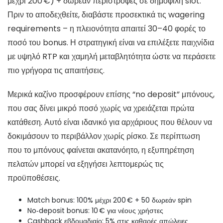
μέχρι 200 €) + δωρεάν περιστροφές σε δημοφιλή slot.
Πριν το αποδεχθείτε, διαβάστε προσεκτικά τις wagering
requirements – η πλειονότητα απαιτεί 30–40 φορές το
ποσό του bonus. Η στρατηγική είναι να επιλέξετε παιχνίδια
με υψηλό RTP και χαμηλή μεταβλητότητα ώστε να περάσετε
πιο γρήγορα τις απαιτήσεις.
Μερικά καζίνο προσφέρουν επίσης “no deposit” μπόνους,
που σας δίνει μικρό ποσό χωρίς να χρειάζεται πρώτα
κατάθεση. Αυτό είναι ιδανικό για αρχάριους που θέλουν να
δοκιμάσουν το περιβάλλον χωρίς ρίσκο. Σε περίπτωση
που το μπόνους φαίνεται ακατανόητο, η εξυπηρέτηση
πελατών μπορεί να εξηγήσει λεπτομερώς τις
προϋποθέσεις.
Match bonus: 100% μέχρι 200 € + 50 δωρεάν spin
No‑deposit bonus: 10 € για νέους χρήστες
Cashback εβδομαδιαίο: 5% στις καθαρές απώλειες