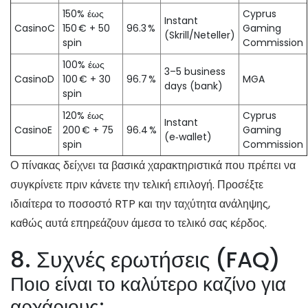
150% έως
Cyprus
Instant
CasinoC
150 € + 50
96.3 %
Gaming
(Skrill/Neteller)
spin
Commission
100% έως
3–5 business
CasinoD
100 € + 30
96.7 %
MGA
days (bank)
spin
120% έως
Cyprus
Instant
CasinoE
200 € + 75
96.4 %
Gaming
(e‑wallet)
spin
Commission
Ο πίνακας δείχνει τα βασικά χαρακτηριστικά που πρέπει να
συγκρίνετε πριν κάνετε την τελική επιλογή. Προσέξτε
ιδιαίτερα το ποσοστό RTP και την ταχύτητα ανάληψης,
καθώς αυτά επηρεάζουν άμεσα το τελικό σας κέρδος.
8. Συχνές ερωτήσεις (FAQ)
Ποιο είναι το καλύτερο καζίνο για
αρχάριους;