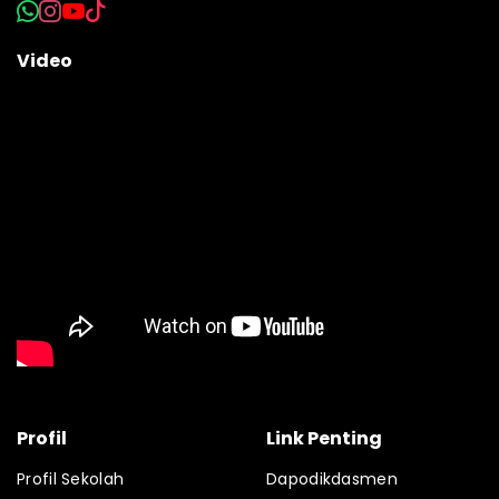
Video
Profil
Link Penting
Profil Sekolah
Dapodikdasmen