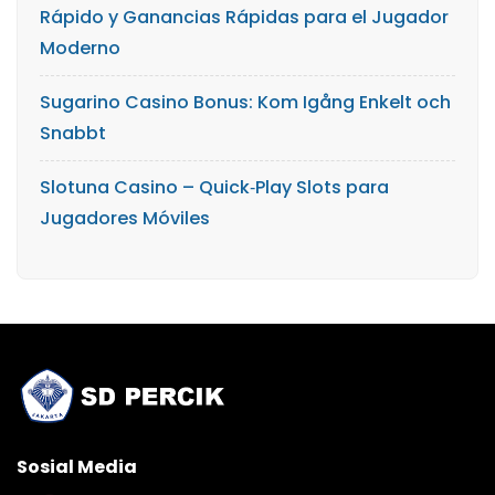
Rápido y Ganancias Rápidas para el Jugador
Moderno
Sugarino Casino Bonus: Kom Igång Enkelt och
Snabbt
Slotuna Casino – Quick‑Play Slots para
Jugadores Móviles
Sosial Media