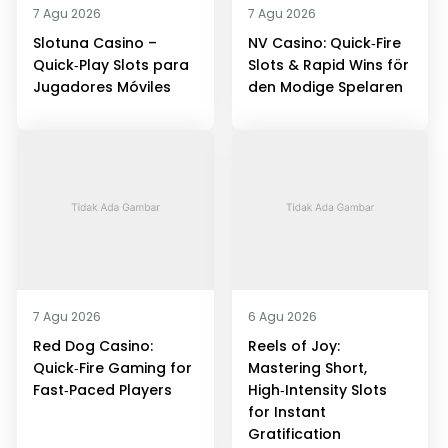
7 Agu 2026
7 Agu 2026
Slotuna Casino –
NV Casino: Quick‑Fire
Quick‑Play Slots para
Slots & Rapid Wins för
Jugadores Móviles
den Modige Spelaren
7 Agu 2026
6 Agu 2026
Red Dog Casino:
Reels of Joy:
Quick‑Fire Gaming for
Mastering Short,
Fast‑Paced Players
High‑Intensity Slots
for Instant
Gratification